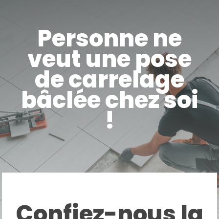
Skip
to
main
Personne ne
content
veut une pose
de carrelage
bâclée chez soi
!
Confiez-nous la